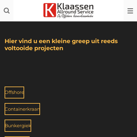
Ga
direct
naar
de
hoofdinhoud
Hier vind u een kleine greep uit reeds
voltooide projecten
Offshore
Containerkraan
Bunkergiek