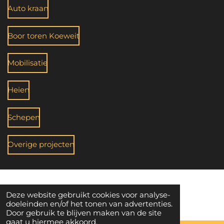
Auto kraan
Boor toren Koeweit
Mobilisatie
Heien
Schepen
Overige projecten
© 2020 - 2026 Klaassen Allround Service
Deze website gebruikt cookies voor analyse-
Powered by
JouwWeb
doeleinden en/of het tonen van advertenties.
Door gebruik te blijven maken van de site
gaat u hiermee akkoord.